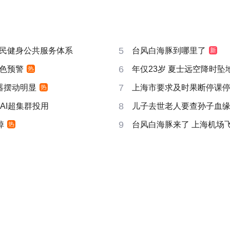
5
民健身公共服务体系
台风白海豚到哪里了
新
6
色预警
年仅23岁 夏士远空降时坠
热
7
器摆动明显
上海市要求及时果断停课
热
8
AI超集群投用
儿子去世老人要查孙子血
9
掉
台风白海豚来了 上海机场飞
热