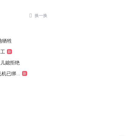

换一换
地牺牲
停工
新
缘儿媳拒绝
机已绑好
新